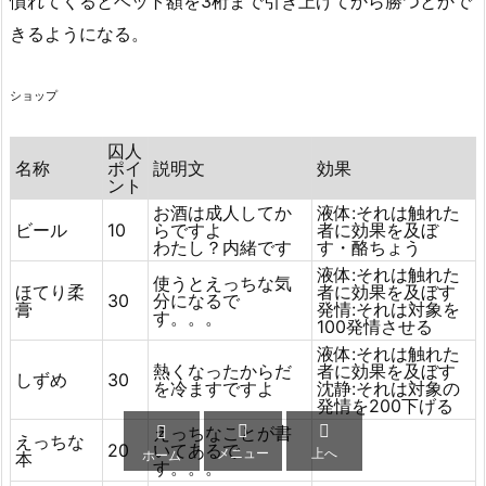
慣れてくるとベット額を3桁まで引き上げてから勝つとかで
きるようになる。
ショップ
囚人
名称
ポイ
説明文
効果
ント
お酒は成人してか
液体:それは触れた
ビール
10
らですよ
者に効果を及ぼ
わたし？内緒です
す・酪ちょう
液体:それは触れた
使うとえっちな気
ほてり柔
者に効果を及ぼす
30
分になるで
膏
発情:それは対象を
す。。。
100発情させる
液体:それは触れた
熱くなったからだ
者に効果を及ぼす
しずめ
30
を冷ますですよ
沈静:それは対象の
発情を200下げる



えっちなことが書
えっちな
20
いてあるで
メニュー
上へ
ホーム
本
す。。。