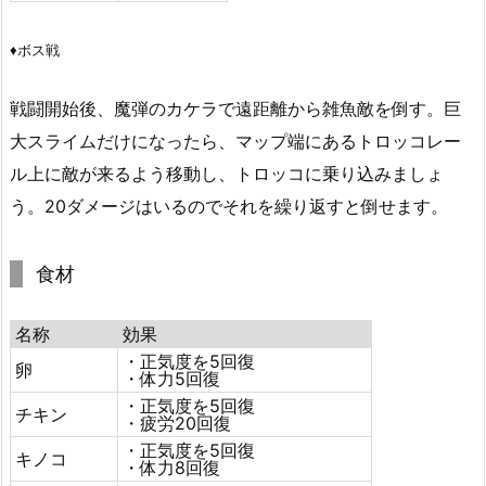
♦ボス戦
戦闘開始後、魔弾のカケラで遠距離から雑魚敵を倒す。巨
大スライムだけになったら、マップ端にあるトロッコレー
ル上に敵が来るよう移動し、トロッコに乗り込みましょ
う。20ダメージはいるのでそれを繰り返すと倒せます。
食材
名称
効果
・正気度を5回復
卵
・体力5回復
・正気度を5回復
チキン
・疲労20回復
・正気度を5回復
キノコ
・体力8回復