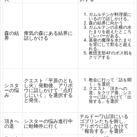
ガムルテンが料理屋に
いるので話しかける。
森の結界に向かう
ガムルテンの左横の水
たまりを超えたところ
森の結
瘴気の森にある結界に
にレバーがある。
界
話しかける
蒸発の魔弾を水たまり
を背にして割ると超え
れる。
教団支部4Fのボス戦を
クリアする
教会に行って「話を聞
クエスト「平原のとも
く」を選択
シスタ
し火」発動後、アリボ
クエスト「頂きへの
ーの悩
ウに話しかけて「点灯
道」をクリア後、シス
み
しにいく」を選択する
ターに話しかけて「出
と発生。
発する」を選択
テルドーワ山頂にいる
頂きへ
シスターの悩み進行中
ゴブリンたちを倒し、
の道
に蛙蜂停に行く
アリボウに話しかけて
「報告する」を選択