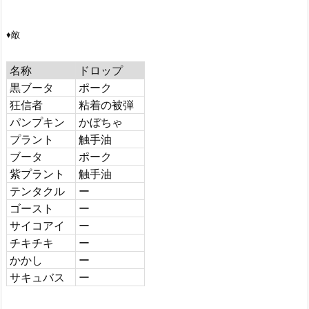
♦敵
名称
ドロップ
黒ブータ
ポーク
狂信者
粘着の被弾
パンプキン
かぼちゃ
プラント
触手油
ブータ
ポーク
紫プラント
触手油
テンタクル
ー
ゴースト
ー
サイコアイ
ー
チキチキ
ー
かかし
ー
サキュバス
ー