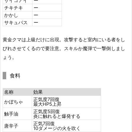
サイコアイ
ー
チキチキ
ー
かかし
ー
サキュバス
ー
黄金クマは上級だけに出現。攻撃すると室内にいる者をし
びれさせてくるので要注意。スキルか魔弾で一撃倒しまし
ょう。
食料
名称
効果
正気度7回復
かぼちゃ
最大HP5上昇
正気度5回復
触手油
炎に触れると爆発する
正気7回復
唐辛子
10ダメージの火を吹く