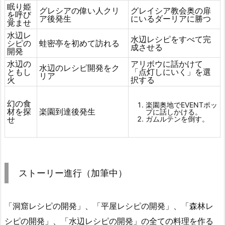
眠り姫
グレシアの偉い人クリ
グレイシア教会奥の扉
を呼び
ア後発生
にいるダーリアに勝つ
覚ませ
水辺レ
水辺レシピをすべて完
シピの
蛙密亭を初めて訪れる
成させる
開発
水辺の
アリボウに話かけて
水辺のレシピ開発をク
ともし
「点灯しにいく」を選
リア
火
択する
幻の食
楽園奥地でEVENTポッ
材を探
楽園到達後発生
プに話しかける。
ガムルテンを倒す。
せ
ストーリー進行（加筆中）
「洞窟レシピの開発」、「平屋レシピの開発」、「森林レ
シピの開発」、「水辺レシピの開発」の全ての料理を作る