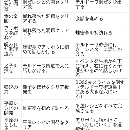
洞窟レシピの開発クリ
テルドーワ洞窟を脱出
ちた洞
ア後
する
窟
食の楽
崩れ落ちた洞窟をクリ
会話を進める
園
アする
アリボ
崩れ落ちた洞窟クリア
ウを訪
蛙密亭を初訪れる
する
ねて
呪われ
テルドーワ教会に行
蛙密亭でアリボウに初
た調理
き、シスターに話しか
めて話しかける
道具
ける
イベント発生地から下
迷子を
テルドーワ街道で人に
に行き、右に行くと子
捜せ
話しかける。
供がいるので話しかけ
る
BOSS赤スライムを倒す
狼銃の
迷子を捜せをクリア後
（テルドーワ街道裏手
力
発生
にある大きな穴にい
る）
平屋レ
平屋レシピをすべて完
シピの
蛙密亭を初めて訪れる
成させる
開発
平原の
アリボウに話かけて
平屋レシピの開発をク
ともし
「点灯しにいく」を選
リア
火
択する