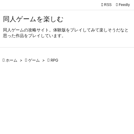

RSS
Feedly

メニュ
同人ゲームを楽しむ

同人ゲームの攻略サイト。体験版をプレイしてみて楽しそうだなと
サイド
思った作品をプレイしています。

前へ


ホーム
>

ゲーム
>

RPG
次へ

検索