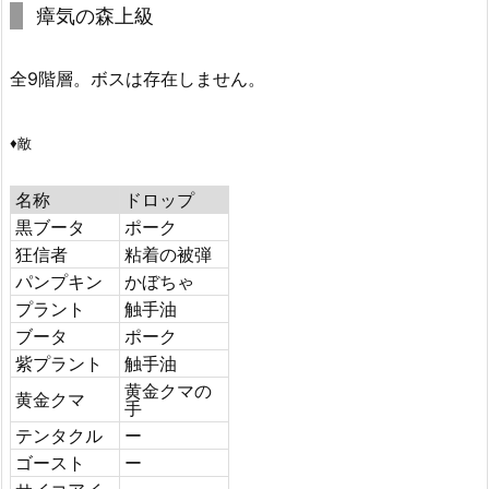
瘴気の森上級
全9階層。ボスは存在しません。
♦敵
名称
ドロップ
黒ブータ
ポーク
狂信者
粘着の被弾
パンプキン
かぼちゃ
プラント
触手油
ブータ
ポーク
紫プラント
触手油
黄金クマの
黄金クマ
手
テンタクル
ー
ゴースト
ー