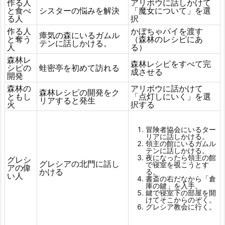
作る人
アリボウに話しかけて
と食べ
シスターの悩みを解決
「魔女について」を選
る人
択
作る人
かぼちゃパイを渡す
瘴気の森にいるガムル
と奪う
（森林のレシピにあ
テンに話しかける。
人
る）
森林レ
森林レシピをすべて完
シピの
蛙密亭を初めて訪れる
成させる
開発
森林の
アリボウに話かけて
森林レシピの開発をク
ともし
「点灯しにいく」を選
リアすると発生
火
択する
冒険者協会にいるター
リアに話しかける。
領主の館にいるガムル
テンに話しかける。
夜になったら領主の館
グレシ
グレシアの北門に話し
で寝室を覗こうとす
アの偉
かける
る。
い人
書斎の右だなから「倉
庫の鍵」を入手。
鍵で寝室下の部屋を開
けてそこからのぞく。
グレシア教会に行く。