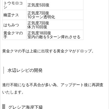
トウモロコ
正気度5回復
シ
正気度7回復
幽霊ナス
10ターン透明化
正気度7回復
はちみつ
体力10回復
黄金クマの
正気度18回復
手
室内の敵を5ターン痺れさせる
黄金クマの手は上級に出現する黄金クマがドロップ。
水辺レシピの開発
進行不能になる不具合が多い為、アップデート後に再調査
いたします。
グレシア海岸下級