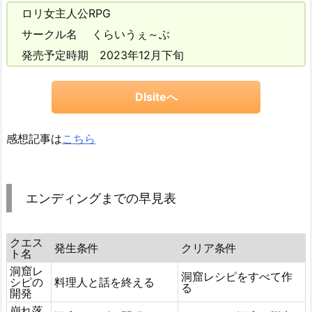
ロリ女主人公RPG
サークル名 くらいうぇ～ぶ
発売予定時期 2023年12月下旬
Dlsiteへ
感想記事は
こちら
エンディングまでの早見表
クエス
発生条件
クリア条件
ト名
洞窟レ
洞窟レシピをすべて作
シピの
料理人と話を終える
る
開発
崩れ落