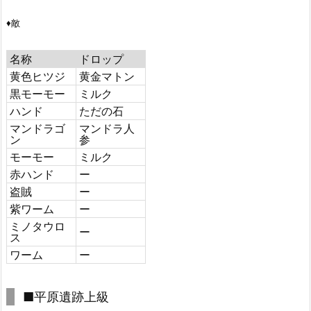
♦敵
名称
ドロップ
黄色ヒツジ
黄金マトン
黒モーモー
ミルク
ハンド
ただの石
マンドラゴ
マンドラ人
ン
参
モーモー
ミルク
赤ハンド
ー
盗賊
ー
紫ワーム
ー
ミノタウロ
ー
ス
ワーム
ー
■平原遺跡上級