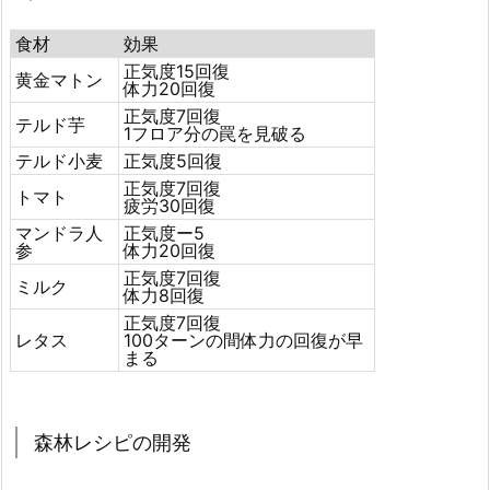
食材
効果
正気度15回復
黄金マトン
体力20回復
正気度7回復
テルド芋
1フロア分の罠を見破る
テルド小麦
正気度5回復
正気度7回復
トマト
疲労30回復
マンドラ人
正気度ー5
参
体力20回復
正気度7回復
ミルク
体力8回復
正気度7回復
レタス
100ターンの間体力の回復が早
まる
森林レシピの開発