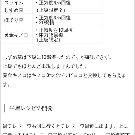
スライム
・正気度を5回復
しずめ草
（上級限定？）
・正気度を5回復
ほてり草
・20発情
・正気度を10回復
黄金キノコ
・体力16回復
（上級限定）
しずめ草は下級に10階潜ったのですが確認できず。
上級でもほとんど出現しませんでした。
黄金キノコはキノコ3つでパリピヨコと交換してもらえま
す。
平屋レシピの開発
街テレドーワ右側に行くとテレドーワ街道に出ます。上に
直進するおtテレドーワ平原が広がっており、「平原遺跡下