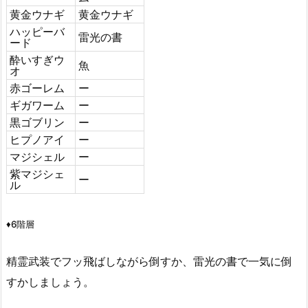
黄金ウナギ
黄金ウナギ
ハッピーバ
雷光の書
ード
酔いすぎウ
魚
オ
赤ゴーレム
ー
ギガワーム
ー
黒ゴブリン
ー
ヒプノアイ
ー
マジシェル
ー
紫マジシェ
ー
ル
♦6階層
精霊武装でフッ飛ばしながら倒すか、雷光の書で一気に倒
すかしましょう。