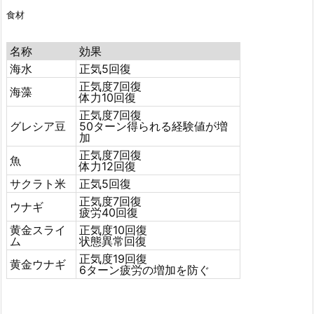
食材
名称
効果
海水
正気5回復
正気度7回復
海藻
体力10回復
正気度7回復
グレシア豆
50ターン得られる経験値が増
加
正気度7回復
魚
体力12回復
サクラト米
正気5回復
正気度7回復
ウナギ
疲労40回復
黄金スライ
正気度10回復
ム
状態異常回復
正気度19回復
黄金ウナギ
6ターン疲労の増加を防ぐ