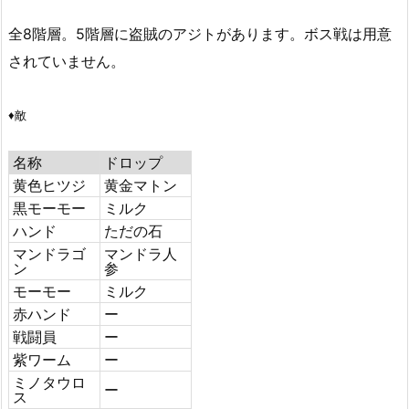
全8階層。5階層に盗賊のアジトがあります。ボス戦は用意
されていません。
♦敵
名称
ドロップ
黄色ヒツジ
黄金マトン
黒モーモー
ミルク
ハンド
ただの石
マンドラゴ
マンドラ人
ン
参
モーモー
ミルク
赤ハンド
ー
戦闘員
ー
紫ワーム
ー
ミノタウロ
ー
ス