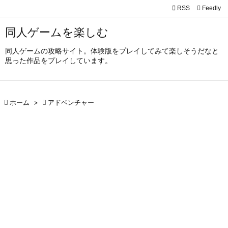

RSS
Feedly

メニュ
同人ゲームを楽しむ

同人ゲームの攻略サイト。体験版をプレイしてみて楽しそうだなと
サイド
思った作品をプレイしています。

前へ


ホーム
>

アドベンチャー
次へ

検索