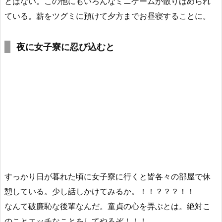
とはない。この他にもいろんなミニゲームが散りばめられ
ている。薪をツグミに預けて夕方までお昼寝することに。
夜に女子寮に忍び込むと
すっかり日が暮れた頃に女子寮に行くと皆各々の部屋で休
憩している。少し話しかけてみるか。！！？？？！！
なんて破廉恥な後輩なんだ。童貞の心を弄ぶとは。絶対こ
のことエッチなことをしてやるぞ！！！