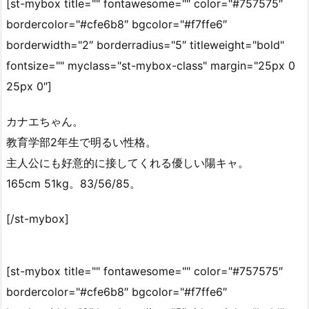
[st-mybox title="" fontawesome="" color="#757575″
bordercolor="#cfe6b8″ bgcolor="#f7ffe6″
borderwidth="2″ borderradius="5″ titleweight="bold"
fontsize="" myclass="st-mybox-class" margin="25px 0
25px 0″]
カナエちゃん。
教育学部2年生で明るい性格。
主人公にも好意的に接してくれる優しい陽キャ。
165cm 51kg。83/56/85。
[/st-mybox]
[st-mybox title="" fontawesome="" color="#757575″
bordercolor="#cfe6b8″ bgcolor="#f7ffe6″