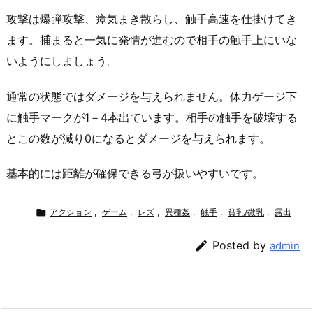
攻撃は爆弾攻撃、瘴気まき散らし、触手高速を仕掛けてき
ます。捕まると一気に発情が進むので相手の触手上にいな
いようにしましょう。
通常の状態ではダメージを与えられません。体力ゲージ下
に触手マークが1－4本出ています。相手の触手を破壊する
とこの数が減り0になるとダメージを与えられます。
基本的には距離が確保できる弓が扱いやすいです。

アクション
,
ゲーム
,
レズ
,
異種姦
,
触手
,
貧乳/微乳
,
露出

Posted by
admin