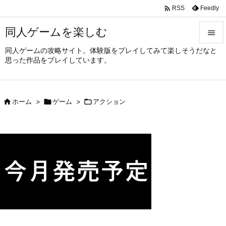

Feedly
RSS
同人ゲームを楽しむ

同人ゲームの攻略サイト。体験版をプレイしてみて楽しそうだなと

思った作品をプレイしています。
メニュ

サイド

ホーム
>

ゲーム
>

アクション

前へ

次へ

検索